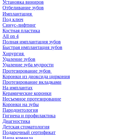
Установка виниров
Отбеливание зубов
Имплантация
Под ключ
Синус-лифтинг
Костная пластика
All on 4
Полная имплантация зубов
Быстрая имплантация зубов
Хирургия
Удаление зубов
Удаление зуба мудрости
Протезирование зубов
Коронки из диоксида циркония
Протезирование вкладками
На имплантах
Керамические коронки
Несъемное протезирование
Коронки на зубы
Пародонтология
Гигиена и профилактика
Диагностика
Детская стоматология
Подарочный сертификат
Наша команда