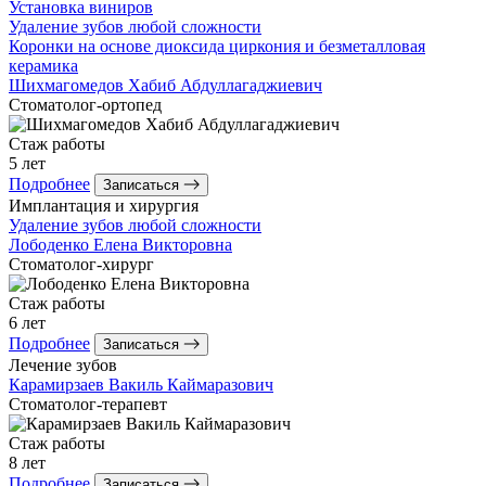
Установка виниров
Удаление зубов любой сложности
Коронки на основе диоксида циркония и безметалловая
керамика
Шихмагомедов
Хабиб Абдуллагаджиевич
Стоматолог-ортопед
Стаж работы
5 лет
Подробнее
Записаться
Имплантация и хирургия
Удаление зубов любой сложности
Лободенко
Елена Викторовна
Стоматолог-хирург
Стаж работы
6 лет
Подробнее
Записаться
Лечение зубов
Карамирзаев
Вакиль Каймаразович
Стоматолог-терапевт
Стаж работы
8 лет
Подробнее
Записаться