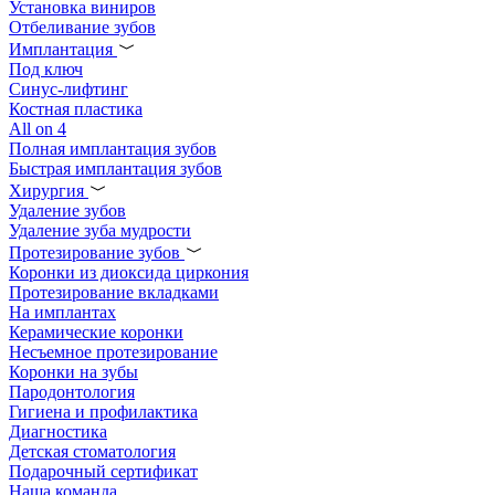
Установка виниров
Отбеливание зубов
Имплантация
Под ключ
Синус-лифтинг
Костная пластика
All on 4
Полная имплантация зубов
Быстрая имплантация зубов
Хирургия
Удаление зубов
Удаление зуба мудрости
Протезирование зубов
Коронки из диоксида циркония
Протезирование вкладками
На имплантах
Керамические коронки
Несъемное протезирование
Коронки на зубы
Пародонтология
Гигиена и профилактика
Диагностика
Детская стоматология
Подарочный сертификат
Наша команда