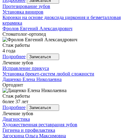
Подробнее
Записаться
Протезирование зубов
Установка виниров
Коронки на основе диоксида циркония и безметалловая
керамика
Фролов
Евгений Александрович
Стоматолог-ортопед
Стаж работы
4 года
Подробнее
Записаться
Лечение зубов
Исправление прикуса
Установка брекет-систем любой сложности
Дащенко
Елена Николаевна
Ортодонт
Стаж работы
более 37 лет
Подробнее
Записаться
Лечение зубов
Диагностика
Художественная реставрация зубов
Гигиена и профилактика
Загоскина
Ольга Максимовна