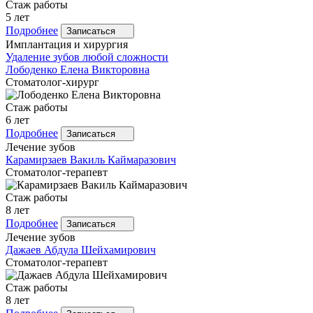
Стаж работы
5 лет
Подробнее
Записаться
Имплантация и хирургия
Удаление зубов любой сложности
Лободенко
Елена Викторовна
Стоматолог-хирург
Стаж работы
6 лет
Подробнее
Записаться
Лечение зубов
Карамирзаев
Вакиль Каймаразович
Стоматолог-терапевт
Стаж работы
8 лет
Подробнее
Записаться
Лечение зубов
Дажаев
Абдула Шейхамирович
Стоматолог-терапевт
Стаж работы
8 лет