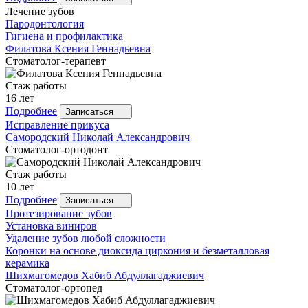
Лечение зубов
Пародонтология
Гигиена и профилактика
Филатова
Ксения Геннадьевна
Стоматолог-терапевт
Стаж работы
16 лет
Подробнее
Записаться
Исправление прикуса
Самородский
Николай Александрович
Стоматолог-ортодонт
Стаж работы
10 лет
Подробнее
Записаться
Протезирование зубов
Установка виниров
Удаление зубов любой сложности
Коронки на основе диоксида циркония и безметалловая
керамика
Шихмагомедов
Хабиб Абдуллагаджиевич
Стоматолог-ортопед