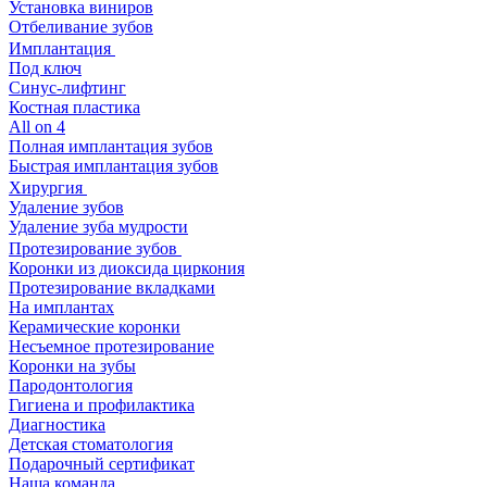
Установка виниров
Отбеливание зубов
Имплантация
Под ключ
Синус-лифтинг
Костная пластика
All on 4
Полная имплантация зубов
Быстрая имплантация зубов
Хирургия
Удаление зубов
Удаление зуба мудрости
Протезирование зубов
Коронки из диоксида циркония
Протезирование вкладками
На имплантах
Керамические коронки
Несъемное протезирование
Коронки на зубы
Пародонтология
Гигиена и профилактика
Диагностика
Детская стоматология
Подарочный сертификат
Наша команда