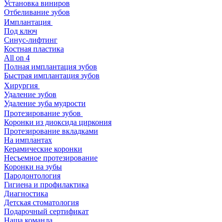
Установка виниров
Отбеливание зубов
Имплантация
Под ключ
Синус-лифтинг
Костная пластика
All on 4
Полная имплантация зубов
Быстрая имплантация зубов
Хирургия
Удаление зубов
Удаление зуба мудрости
Протезирование зубов
Коронки из диоксида циркония
Протезирование вкладками
На имплантах
Керамические коронки
Несъемное протезирование
Коронки на зубы
Пародонтология
Гигиена и профилактика
Диагностика
Детская стоматология
Подарочный сертификат
Наша команда